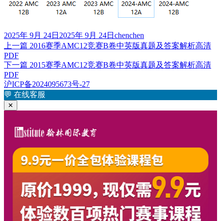
发
作
2025年 9月 24日
2025年 9月 24日
chenchen
布
上
者
上一篇
2016赛季AMC12竞赛B卷中英版真题及答案解析高清
文
于
PDF
篇
章
下
下一篇
2015赛季AMC12竞赛B卷中英版真题及答案解析高清
文
PDF
篇
章：
导
沪ICP备2024095673号-27
文
航
💬
在线客服
章：
✕