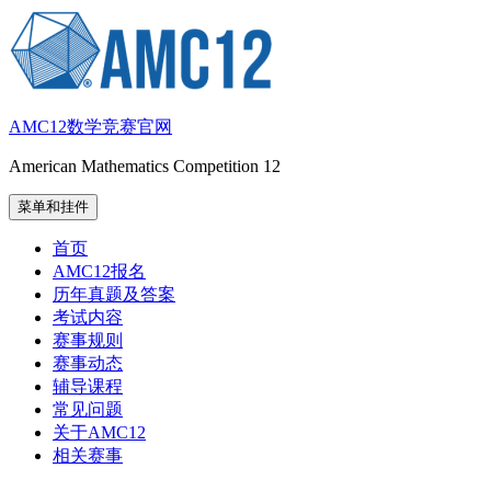
跳
至
内
容
AMC12数学竞赛官网
American Mathematics Competition 12
菜单和挂件
首页
AMC12报名
历年真题及答案
考试内容
赛事规则
赛事动态
辅导课程
常见问题
关于AMC12
相关赛事