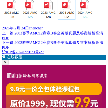
发
作
2026年 2月 24日
chenchen
布
上
者
上一篇
2003赛季AMC12竞赛B卷全英版真题及答案解析高清
文
于
PDF
篇
章
下
下一篇
2002赛季AMC12竞赛B卷全英版真题及答案解析高清
文
PDF
篇
章：
导
沪ICP备2024095673号-27
文
航
💬
在线客服
章：
✕