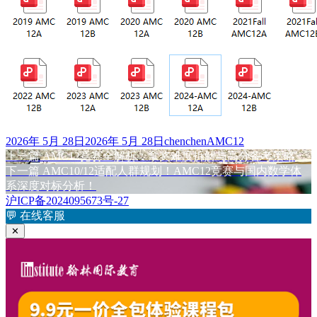
发
作
标
2026年 5月 28日
2026年 5月 28日
chenchen
AMC12
布
上
者
签
上一篇
AMC12竞赛全解析：拿奖难度拆解与高分备考策略
文
于
篇
下
下一篇
AMC10/12适配人群规划！AMC12竞赛与国内数学体
章
文
篇
系深度对标分析！
章：
文
沪ICP备2024095673号-27
导
章：
💬
在线客服
航
✕