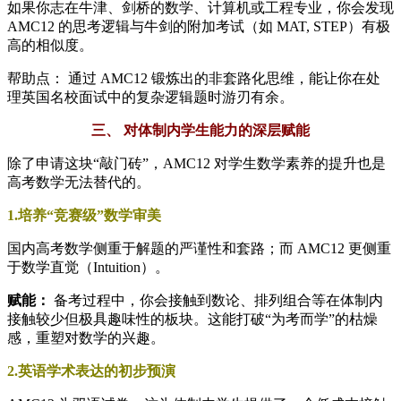
如果你志在牛津、剑桥的数学、计算机或工程专业，你会发现
AMC12 的思考逻辑与牛剑的附加考试（如 MAT, STEP）有极
高的相似度。
帮助点： 通过 AMC12 锻炼出的非套路化思维，能让你在处
理英国名校面试中的复杂逻辑题时游刃有余。
三、 对体制内学生能力的深层赋能
除了申请这块“敲门砖”，AMC12 对学生数学素养的提升也是
高考数学无法替代的。
1.培养“竞赛级”数学审美
国内高考数学侧重于解题的严谨性和套路；而 AMC12 更侧重
于数学直觉（Intuition）。
赋能：
备考过程中，你会接触到数论、排列组合等在体制内
接触较少但极具趣味性的板块。这能打破“为考而学”的枯燥
感，重塑对数学的兴趣。
2.英语学术表达的初步预演