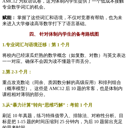
AMC12 为双语试卷，这为体制内学生提供了一个低成本接触
专业数学词汇的机会。
赋能：
掌握了这些词汇和语境，不仅对竞赛有帮助，也为未
来进入大学修读高等数学打下了语言基础。
四、 针对体制内学生的备考路线图
1.专业词汇与语境迁移：第 1 个月
将校内已经滚瓜烂熟的数学概念（如复数、对数）与英文表达
一一对应。确保不会因为读不懂题干而丢分。
2.第 2-3 个月：
重点攻克数论（同余、质因数分解的高级应用）和排列组合
（概率模型）。这些是 AMC12 后 10 题的常客，也是体制内
课程相对薄弱的部分。
3.从“暴力计算”转向“思维巧解”：考前 1 个月
刷近 10 年真题，练习特殊值带入、排除法、对称性分析。目
标是把 1-15 题的时间压缩到 25 分钟内，为后 10 题留出充足
的思考时间。