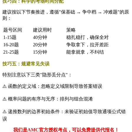
技巧四：科学的考场时间分配
建议按以下节奏推进，遵循"保基础 → 争中档 → 冲难题"的原
则：
题号区间
建议用时
策略
1-15题
40分钟
稳扎稳打，确保全对
16-20题
20分钟
争取拿下，拉开差距
21-25题
15分钟
能拿就拿，不纠结
技巧五：规避常见失误
特别注意以下三类"隐形丢分点"：
⚠️ 函数的定义域：忽略定义域限制导致答案错误
⚠️ 概率问题的有序与无序：排列与组合混淆
⚠️ 递推数列的边界初始条件：未验证初始值导致通项公式错
误
我们是AMC官方授权考点，可以免费提供代报名！