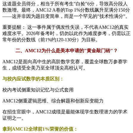
这道题全员得分，相当于所有考生"白捡"6分，导致高分段人
数激增。最终，AMC12 A卷的Top 1%分数线飙升至满分150分
——这并非因为题目变简单，而是一个罕见的"技术性满分"。
重要提醒： 这一事件属于偶发性失误，不代表AMC12的真实
难度水平。2026年备考时，切勿以此作为难度参考，仍需以正
常年份的分数线（前1%约120-130分）为目标。
二、AMC12为什么是美本申请的"黄金敲门砖"？
AMC12是面向高中生的高阶数学竞赛，覆盖全球数万参赛学
生，成绩受全美乃至全球顶尖高校认可。
与校内应试数学的本质区别：
校内考试侧重知识记忆与公式套用
AMC12侧重逻辑思维、综合解题和创新应变能力
在招生官眼中，AMC12成绩是最能体现学生数理潜力的学术
证明之一。
拿到AMC12全球前1%荣誉的价值：