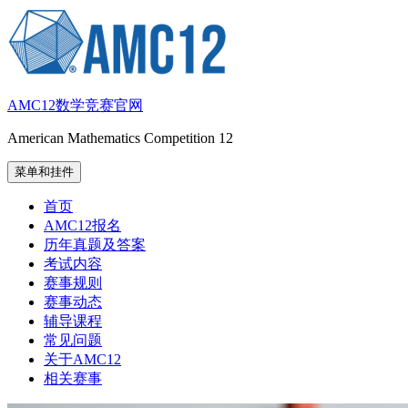
跳
至
内
容
AMC12数学竞赛官网
American Mathematics Competition 12
菜单和挂件
首页
AMC12报名
历年真题及答案
考试内容
赛事规则
赛事动态
辅导课程
常见问题
关于AMC12
相关赛事