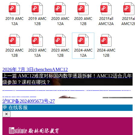
发
作
标
2026年 7月 3日
chenchen
AMC12
布
上
者
签
上一篇
AMC12难度对标国内数学逐题拆解！AMC12适合几年
文
于
篇
级参加？课程在哪找？
章
文
下
下一篇
AMC12相当于国内什么水平？适合几年级学生？如何
章：
篇
系统规划备考？
导
文
沪ICP备2024095673号-27
航
章：
💬
在线客服
✕