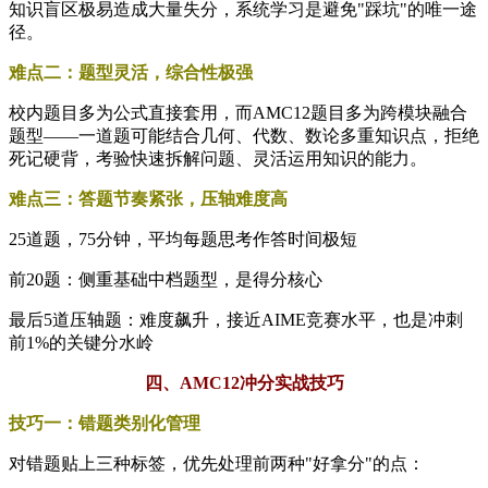
知识盲区极易造成大量失分，系统学习是避免"踩坑"的唯一途
径。
难点二：题型灵活，综合性极强
校内题目多为公式直接套用，而AMC12题目多为跨模块融合
题型——一道题可能结合几何、代数、数论多重知识点，拒绝
死记硬背，考验快速拆解问题、灵活运用知识的能力。
难点三：答题节奏紧张，压轴难度高
25道题，75分钟，平均每题思考作答时间极短
前20题：侧重基础中档题型，是得分核心
最后5道压轴题：难度飙升，接近AIME竞赛水平，也是冲刺
前1%的关键分水岭
四、AMC12冲分实战技巧
技巧一：错题类别化管理
对错题贴上三种标签，优先处理前两种"好拿分"的点：