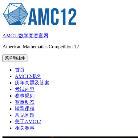
跳
至
内
容
AMC12数学竞赛官网
American Mathematics Competition 12
菜单和挂件
首页
AMC12报名
历年真题及答案
考试内容
赛事规则
赛事动态
辅导课程
常见问题
关于AMC12
相关赛事