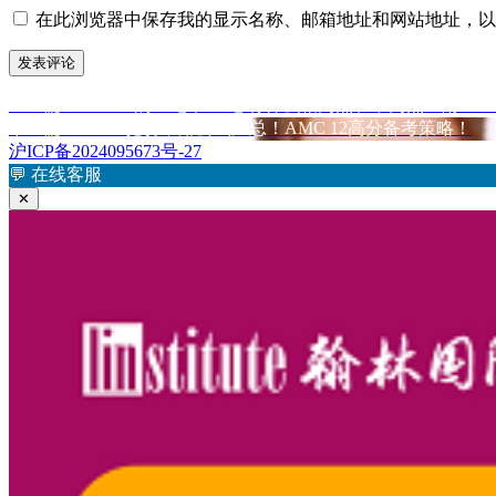
在此浏览器中保存我的显示名称、邮箱地址和网站地址，以
上
上一篇
AMC 12 的 A 卷和 B 卷有什么相同点和不同点？附AM
文
篇
下
下一篇
AMC12竞赛常用公式汇总！AMC 12高分备考策略！
章
文
篇
沪ICP备2024095673号-27
章：
文
💬
在线客服
导
章：
✕
航