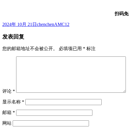
扫码免
发
作
标
2024年 10月 21日
chenchen
AMC12
布
者
签
发表回复
于
您的邮箱地址不会被公开。
必填项已用
*
标注
评论
*
显示名称
*
邮箱
*
网站