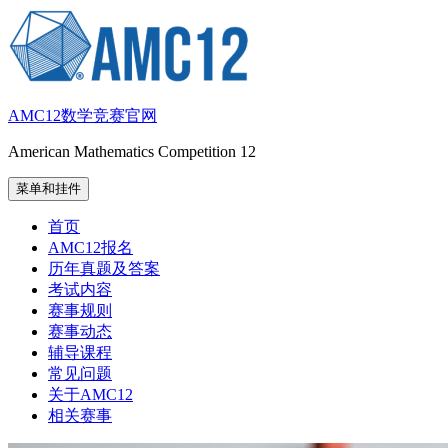
跳
至
内
容
AMC12数学竞赛官网
American Mathematics Competition 12
菜单和挂件
首页
AMC12报名
历年真题及答案
考试内容
赛事规则
赛事动态
辅导课程
常见问题
关于AMC12
相关赛事