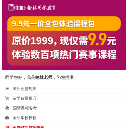
同学您好，我是
翰林老师
，为您提供：
🎯
国际竞赛规划
🚀
留学背景提升
📚
国际课程备考
🏫
国际学校择校
🎁
免费领取福利资料