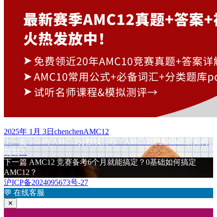
发
作
标
2025年 1月 3日
chenchen
AMC12
布
上
者
签
上一篇
2024年AMC12分数线公布！AMC12晋级AIME后如何
文
于
篇
规划？
章
文
下
下一篇
AMC12 竞赛备考6个月就能搞定？0基础如何搞定
章：
篇
AMC12？
导
文
沪ICP备2024095673号-27
航
章：
💬
在线客服
✕