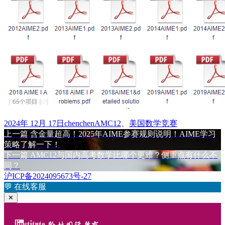
发
作
标
2024年 12月 17日
chenchen
AMC12
、
美国数学竞赛
布
上
者
签
上一篇
含金量超高！2025年AIME参赛规则说明！AIME学习
文
于
篇
策略了解一下！
章
文
下
下一篇
AMC12与国内高考数学比哪个更难？侧重点有什么不
章：
篇
同？
导
文
沪ICP备2024095673号-27
航
章：
💬
在线客服
✕