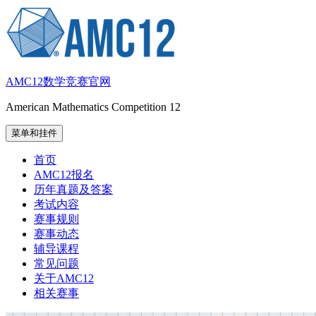
跳
至
内
容
AMC12数学竞赛官网
American Mathematics Competition 12
菜单和挂件
首页
AMC12报名
历年真题及答案
考试内容
赛事规则
赛事动态
辅导课程
常见问题
关于AMC12
相关赛事