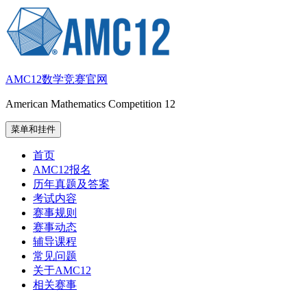
跳
至
内
容
AMC12数学竞赛官网
American Mathematics Competition 12
菜单和挂件
首页
AMC12报名
历年真题及答案
考试内容
赛事规则
赛事动态
辅导课程
常见问题
关于AMC12
相关赛事