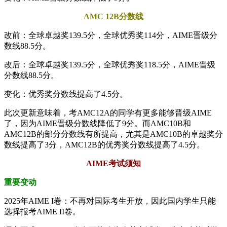
AMC 12B分数线
改前：全球卓越奖139.5分，全球优秀奖114分，AIME晋级分
数线88.5分。
改后：全球卓越奖139.5分，全球优秀奖118.5分，AIME晋级
分数线88.5分。
变化：优秀奖分数线提高了4.5分。
此次更新意味着，考AMC12A的同学有更多能够晋级AIME
了，因为AIME晋级分数线降低了9分。而AMC10B和
AMC12B的部分分数线有所提高，尤其是AMC10B的卓越奖分
数线提高了3分，AMC12B的优秀奖分数线提高了4.5分。
AIME考试须知
重要变动
2025年AIME I卷：不再对国际考生开放，因此国内学生只能
选择报考AIME II卷。