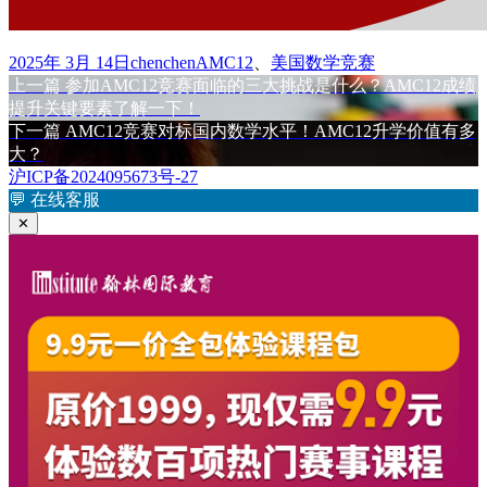
发
作
标
2025年 3月 14日
chenchen
AMC12
、
美国数学竞赛
布
上
者
签
上一篇
参加AMC12竞赛面临的三大挑战是什么？AMC12成绩
文
于
篇
提升关键要素了解一下！
章
文
下
下一篇
AMC12竞赛对标国内数学水平！AMC12升学价值有多
章：
篇
大？
导
文
沪ICP备2024095673号-27
航
章：
💬
在线客服
✕