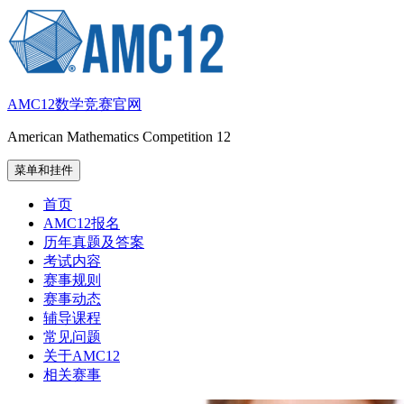
跳
至
内
容
AMC12数学竞赛官网
American Mathematics Competition 12
菜单和挂件
首页
AMC12报名
历年真题及答案
考试内容
赛事规则
赛事动态
辅导课程
常见问题
关于AMC12
相关赛事