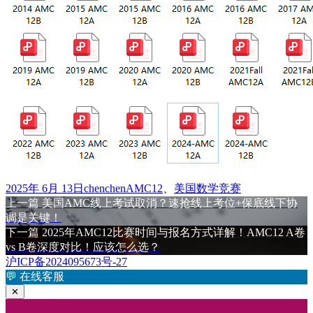
发
作
标
2025年 6月 13日
chenchen
AMC12
、
美国数学竞赛
布
上
者
签
上一篇
美国AMC线上考试取消？速抢线上考位+保底线下协
文
于
篇
调是关键！
章
文
下
下一篇
2025年AMC12比赛时间与报名方式详解！AMC12 A卷
章：
篇
vs B卷深度对比！应该怎么选？
导
文
沪ICP备2024095673号-27
航
章：
💬
在线客服
✕