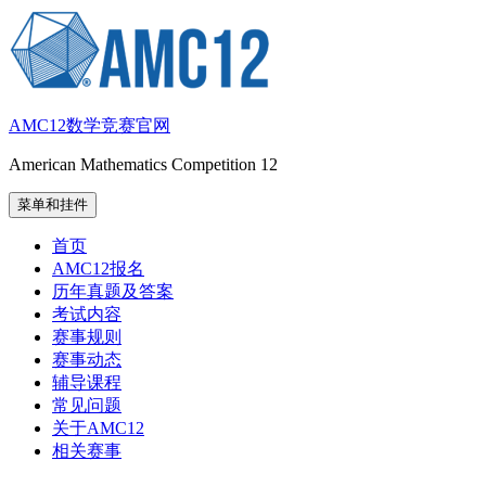
跳
至
内
容
AMC12数学竞赛官网
American Mathematics Competition 12
菜单和挂件
首页
AMC12报名
历年真题及答案
考试内容
赛事规则
赛事动态
辅导课程
常见问题
关于AMC12
相关赛事