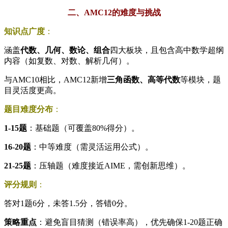
二、AMC12的难度与挑战
知识点广度
：
涵盖
代数、几何、数论、组合
四大板块，且包含高中数学超纲
内容（如复数、对数、解析几何）。
与AMC10相比，AMC12新增
三角函数、高等代数
等模块，题
目灵活度更高。
题目难度分布
：
1-15题
：基础题（可覆盖80%得分）。
16-20题
：中等难度（需灵活运用公式）。
21-25题
：压轴题（难度接近AIME，需创新思维）。
评分规则
：
答对1题6分，未答1.5分，答错0分。
策略重点
：避免盲目猜测（错误率高），优先确保1-20题正确