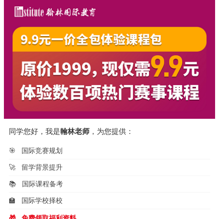
同学您好，我是
翰林老师
，为您提供：
🎯
国际竞赛规划
🚀
留学背景提升
📚
国际课程备考
🏫
国际学校择校
🎁
免费领取福利资料