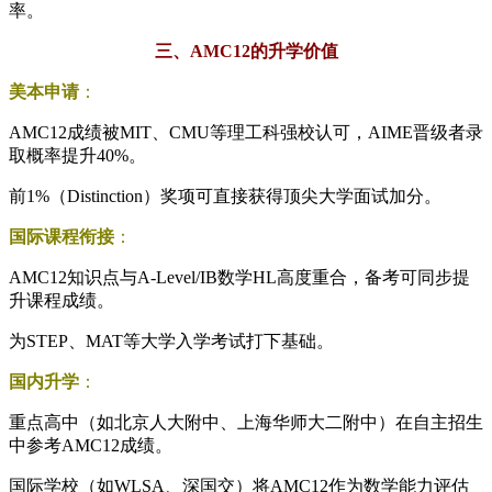
率。
三、AMC12的升学价值
美本申请
：
AMC12成绩被MIT、CMU等理工科强校认可，AIME晋级者录
取概率提升40%。
前1%（Distinction）奖项可直接获得顶尖大学面试加分。
国际课程衔接
：
AMC12知识点与A-Level/IB数学HL高度重合，备考可同步提
升课程成绩。
为STEP、MAT等大学入学考试打下基础。
国内升学
：
重点高中（如北京人大附中、上海华师大二附中）在自主招生
中参考AMC12成绩。
国际学校（如WLSA、深国交）将AMC12作为数学能力评估