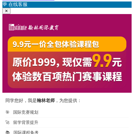
航
章：
💬
在线客服
✕
同学您好，我是
翰林老师
，为您提供：
🎯
国际竞赛规划
🚀
留学背景提升
📚
国际课程备考