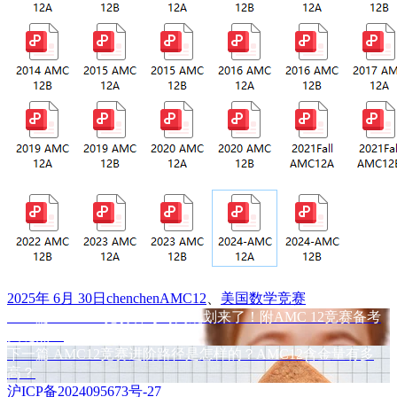
发
作
标
2025年 6月 30日
chenchen
AMC12
、
美国数学竞赛
布
上
者
签
上一篇
AMC 12竞赛备考时间规划来了！附AMC 12竞赛备考
文
于
篇
关键点！
章
文
下
下一篇
AMC12竞赛进阶路径是怎样的？AMC12含金量有多
章：
篇
高？
导
文
沪ICP备2024095673号-27