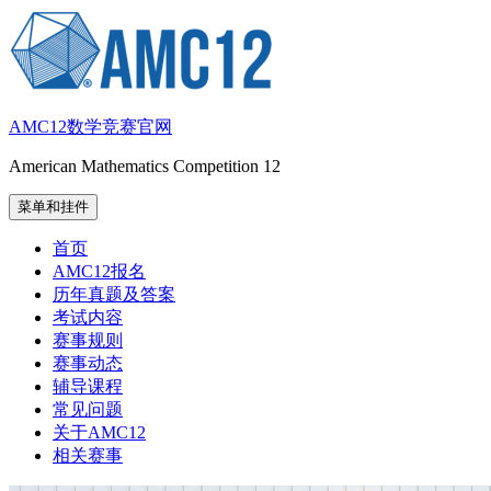
跳
至
内
容
AMC12数学竞赛官网
American Mathematics Competition 12
菜单和挂件
首页
AMC12报名
历年真题及答案
考试内容
赛事规则
赛事动态
辅导课程
常见问题
关于AMC12
相关赛事