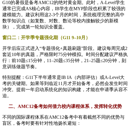
G10的暑假是备考AMC12的绝对黄金期。此时，A-Level学生
通常已完成AS核心内容，IB学生在MYP阶段也积累了较强的
建模能力。建议利用这2-3个月的时间，系统梳理完整的高中
数学知识点（如复数、对数、数论等校内接触较少的新模
块），完成第一轮知识全覆盖。
窗口二：开学季专题强化期（G11 9–10月）
开学后应正式进入“专题强化+真题刷题”阶段。建议每周完成2
套近10年的真题，严格限时75分钟模拟。时间分配建议严格执
行：前10题≤15分钟，11–20题≤35分钟，21–25题≤20分钟，刻
意训练做题节奏。
️特别提醒：G11下半年通常是IB IA（内部评估）或A-Level大
考的关键期。如果等到临近11月才开始备考，必然会发生时间
冲突。提前一年启动系统化的知识构建，才能在申请季从容不
迫。
二、
AMC12备考如何借力校内课程体系，发挥转化优势
不同的国际课程体系在AMC12备考中有着截然不同的优势与
盲区，备考时要有针对性地扬长避短：