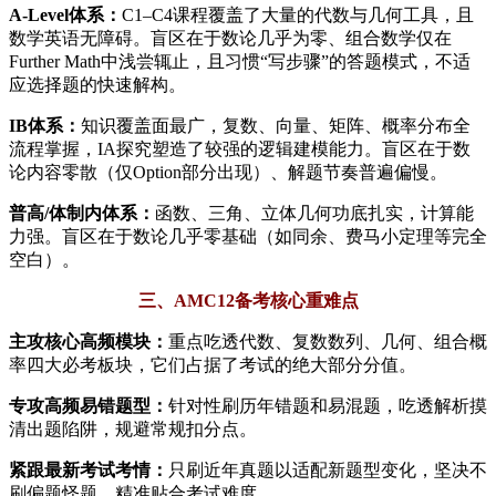
A-Level体系：
C1–C4课程覆盖了大量的代数与几何工具，且
数学英语无障碍。盲区在于数论几乎为零、组合数学仅在
Further Math中浅尝辄止，且习惯“写步骤”的答题模式，不适
应选择题的快速解构。
IB体系：
知识覆盖面最广，复数、向量、矩阵、概率分布全
流程掌握，IA探究塑造了较强的逻辑建模能力。盲区在于数
论内容零散（仅Option部分出现）、解题节奏普遍偏慢。
普高/体制内体系：
函数、三角、立体几何功底扎实，计算能
力强。盲区在于数论几乎零基础（如同余、费马小定理等完全
空白）。
三、AMC12备考核心重难点
主攻核心高频模块：
重点吃透代数、复数数列、几何、组合概
率四大必考板块，它们占据了考试的绝大部分分值。
专攻高频易错题型：
针对性刷历年错题和易混题，吃透解析摸
清出题陷阱，规避常规扣分点。
紧跟最新考试考情：
只刷近年真题以适配新题型变化，坚决不
刷偏题怪题，精准贴合考试难度。