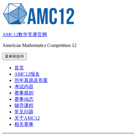
跳
至
内
容
AMC12数学竞赛官网
American Mathematics Competition 12
菜单和挂件
首页
AMC12报名
历年真题及答案
考试内容
赛事规则
赛事动态
辅导课程
常见问题
关于AMC12
相关赛事