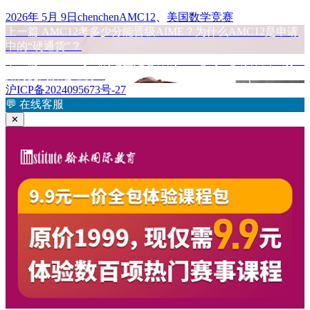
发
作
标
2026年 5月 9日
chenchen
AMC12
、
美国数学竞赛
布
上
者
签
上一篇
AMC12考多少分能晋级AIME？为什么AMC12是申请
文
于
篇
中的“硬通货”？
章
文
下
下一篇
AMC12考试的题型是怎样的？A卷与B卷有什么区别？
章：
篇
如何提高解题速度？
导
文
沪ICP备2024095673号-27
航
章：
💬
在线客服
✕