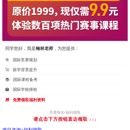
同学您好，我是
翰林老师
，为您提供：
🎯
国际竞赛规划
🚀
留学背景提升
📚
国际课程备考
🏫
国际学校择校
🎁
免费领取福利资料
竞赛报名/福利领取
请点击下方按钮直达领取
↓↓↓
项目咨询+福利领取