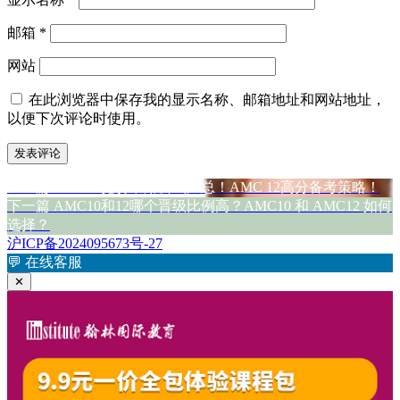
邮箱
*
网站
在此浏览器中保存我的显示名称、邮箱地址和网站地址，
以便下次评论时使用。
上
上一篇
AMC12竞赛常用公式汇总！AMC 12高分备考策略！
文
篇
下
下一篇
AMC10和12哪个晋级比例高？AMC10 和 AMC12 如何
章
文
篇
选择？
章：
文
沪ICP备2024095673号-27
导
章：
💬
在线客服
航
✕