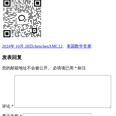
发
作
标
2024年 10月 28日
chenchen
AMC12
、
美国数学竞赛
布
者
签
发表回复
于
您的邮箱地址不会被公开。
必填项已用
*
标注
评论
*
显示名称
*