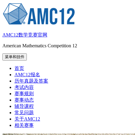
跳
至
内
容
AMC12数学竞赛官网
American Mathematics Competition 12
菜单和挂件
首页
AMC12报名
历年真题及答案
考试内容
赛事规则
赛事动态
辅导课程
常见问题
关于AMC12
相关赛事