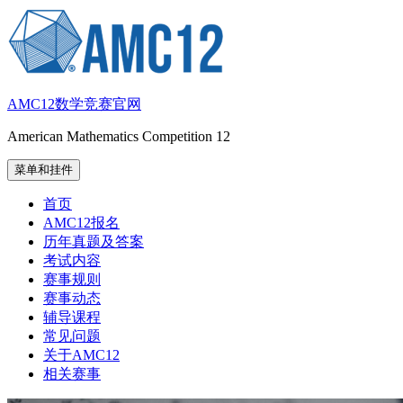
跳
至
内
容
AMC12数学竞赛官网
American Mathematics Competition 12
菜单和挂件
首页
AMC12报名
历年真题及答案
考试内容
赛事规则
赛事动态
辅导课程
常见问题
关于AMC12
相关赛事