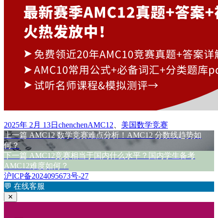
发
作
标
2025年 2月 13日
chenchen
AMC12
、
美国数学竞赛
布
上
者
签
上一篇
AMC12 数学竞赛难点分析！AMC12 分数线趋势如
文
于
篇
何？
章
文
下
下一篇
AMC12竞赛相当于国内什么水平？国内学生备考
章：
篇
AMC12难度如何？
导
文
沪ICP备2024095673号-27
航
章：
💬
在线客服
✕