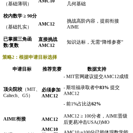
AMC10
（基础薄弱）
几何基础
校内数学 ≥ 90分
挑战高阶内容，提前衔接
AMC12
（基础扎实）
AIME
已掌握三角函
直接挑战
知识达标，无需“降维参赛”
数/复数
AMC12
策略2：根据申请目标选择
申请目标
推荐竞赛
数据支持
- MIT官网建议提交AMC12成绩
- 斯坦福录取者中
83%
提交
顶尖院校
（MIT、
必须参加
AMC12
Caltech、G5）
AMC12
- 前1%占比达
62%
AMC12 ≥ 100分者，AIME晋级
AIME衔接
AMC12
后更易冲击USA(J)MO
AMC10
AMC10 ≈100分已能体现数学能