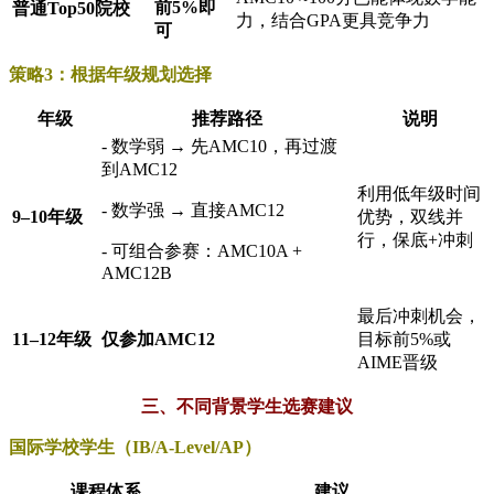
前5%即
普通Top50院校
力，结合GPA更具竞争力
可
策略3：根据年级规划选择
年级
推荐路径
说明
- 数学弱 → 先AMC10，再过渡
到AMC12
利用低年级时间
- 数学强 → 直接AMC12
9–10年级
优势，双线并
行，保底+冲刺
- 可组合参赛：AMC10A +
AMC12B
最后冲刺机会，
11–12年级
仅参加AMC12
目标前5%或
AIME晋级
三、不同背景学生选赛建议
国际学校学生（IB/A-Level/AP）
课程体系
建议