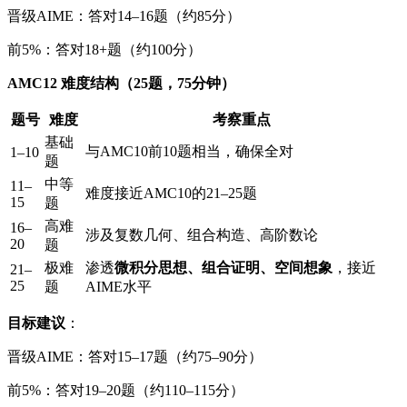
晋级AIME：答对14–16题（约85分）
前5%：答对18+题（约100分）
AMC12 难度结构（25题，75分钟）
题号
难度
考察重点
基础
与AMC10前10题相当，确保全对
1–10
题
中等
11–
难度接近AMC10的21–25题
15
题
高难
16–
涉及复数几何、组合构造、高阶数论
20
题
极难
渗透
微积分思想、组合证明、空间想象
，接近
21–
25
题
AIME水平
目标建议
：
晋级AIME：答对15–17题（约75–90分）
前5%：答对19–20题（约110–115分）