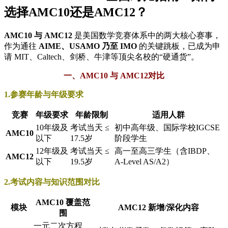
选择AMC10还是AMC12？
AMC10 与 AMC12
是美国数学竞赛体系中的两大核心赛事，
作为通往
AIME、USAMO 乃至 IMO
的关键跳板，已成为申
请 MIT、Caltech、剑桥、牛津等顶尖名校的“硬通货”。
一、AMC10 与 AMC12对比
1.参赛年龄与年级要求
竞赛
年级要求
年龄限制
适用人群
10年级及
考试当天 ≤
初中高年级、国际学校IGCSE
AMC10
以下
17.5岁
阶段学生
12年级及
考试当天 ≤
高一至高三学生（含IBDP、
AMC12
以下
19.5岁
A-Level AS/A2）
2.考试内容与知识范围对比
AMC10 覆盖范
模块
AMC12 新增/深化内容
围
一元二次方程、