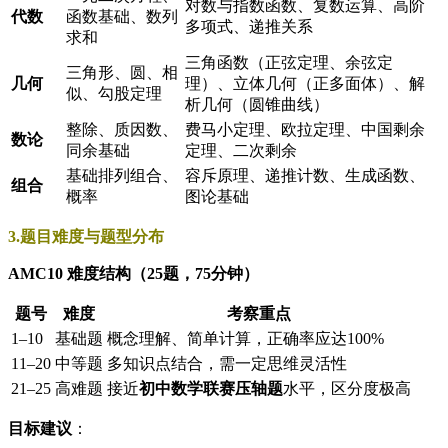
对数与指数函数、复数运算、高阶
代数
函数基础、数列
多项式、递推关系
求和
三角函数（正弦定理、余弦定
三角形、圆、相
几何
理）、立体几何（正多面体）、解
似、勾股定理
析几何（圆锥曲线）
整除、质因数、
费马小定理、欧拉定理、中国剩余
数论
同余基础
定理、二次剩余
基础排列组合、
容斥原理、递推计数、生成函数、
组合
概率
图论基础
3.题目难度与题型分布
AMC10 难度结构（25题，75分钟）
题号
难度
考察重点
1–10
基础题
概念理解、简单计算，正确率应达100%
11–20
中等题
多知识点结合，需一定思维灵活性
21–25
高难题
接近
初中数学联赛压轴题
水平，区分度极高
目标建议
：