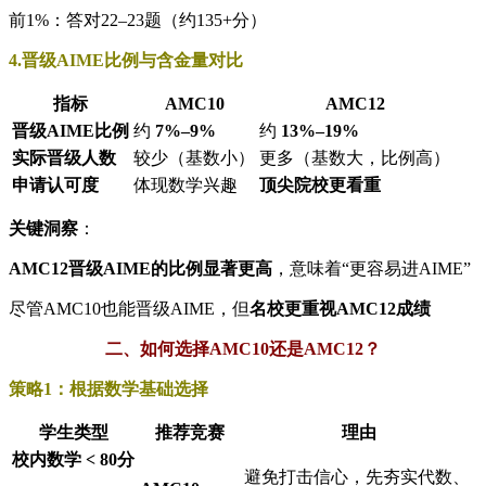
前1%：答对22–23题（约135+分）
4.晋级AIME比例与含金量对比
指标
AMC10
AMC12
晋级AIME比例
约
7%–9%
约
13%–19%
实际晋级人数
较少（基数小）
更多（基数大，比例高）
申请认可度
体现数学兴趣
顶尖院校更看重
关键洞察
：
AMC12晋级AIME的比例显著更高
，意味着“更容易进AIME”
尽管AMC10也能晋级AIME，但
名校更重视AMC12成绩
二、如何选择AMC10还是AMC12？
策略1：根据数学基础选择
学生类型
推荐竞赛
理由
校内数学 < 80分
避免打击信心，先夯实代数、