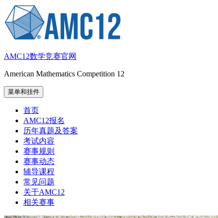
跳
至
内
容
AMC12数学竞赛官网
American Mathematics Competition 12
菜单和挂件
首页
AMC12报名
历年真题及答案
考试内容
赛事规则
赛事动态
辅导课程
常见问题
关于AMC12
相关赛事